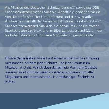
Als Mitglied des Deutschen Schützenbund e.V. sowie des DSB
Landesschützenverbands Sachsen-Anhalt e.V. genießen wir die
Vorteile professioneller Unterstützung und den wertvollen
Austausch innerhalb der Gemeinschaft. Zudem sind wir aktiv im
Kreisschützenverband Saalkreis e.V. sowie im Bund Deutscher
Sportschützen 1975 e.V. und im BDS Landesverband 11, um die
höchsten Standards für unsere Mitglieder zu gewährleisten.
Unsere Organisation basiert auf einem empathischen Umgang
miteinander, bei dem jeder Schütze und jede Schützin im
Mittelpunkt steht. Wir streben danach, die Premium-Qualität
unseres Sportschützenvereins weiter auszubauen, um allen
Mitgliedern und Interessierten ein erstklassiges Erlebnis zu
bieten.