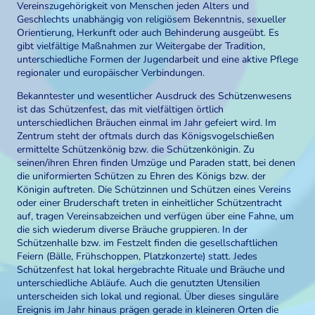
Vereinszugehörigkeit von Menschen jeden Alters und
Geschlechts unabhängig von religiösem Bekenntnis, sexueller
Orientierung, Herkunft oder auch Behinderung ausgeübt. Es
gibt vielfältige Maßnahmen zur Weitergabe der Tradition,
unterschiedliche Formen der Jugendarbeit und eine aktive Pflege
regionaler und europäischer Verbindungen.
Bekanntester und wesentlicher Ausdruck des Schützenwesens
ist das Schützenfest, das mit vielfältigen örtlich
unterschiedlichen Bräuchen einmal im Jahr gefeiert wird. Im
Zentrum steht der oftmals durch das Königsvogelschießen
ermittelte Schützenkönig bzw. die Schützenkönigin. Zu
seinen/ihren Ehren finden Umzüge und Paraden statt, bei denen
die uniformierten Schützen zu Ehren des Königs bzw. der
Königin auftreten. Die Schützinnen und Schützen eines Vereins
oder einer Bruderschaft treten in einheitlicher Schützentracht
auf, tragen Vereinsabzeichen und verfügen über eine Fahne, um
die sich wiederum diverse Bräuche gruppieren. In der
Schützenhalle bzw. im Festzelt finden die gesellschaftlichen
Feiern (Bälle, Frühschoppen, Platzkonzerte) statt. Jedes
Schützenfest hat lokal hergebrachte Rituale und Bräuche und
unterschiedliche Abläufe. Auch die genutzten Utensilien
unterscheiden sich lokal und regional. Über dieses singuläre
Ereignis im Jahr hinaus prägen gerade in kleineren Orten die